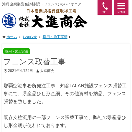
P
沖縄 金網製品 (線材製品・フェンス) のパイオニア
ホーム
お知らせ
採用・施工実績
採用・施工実績
フェンス取替工事
2021年4月24日
大進商会
那覇空港事務所発注工事 知念TACAN施設フェンス張替工
事にて、県産品ひし形金網、その他資材を納品、フェンス
張替を致しました。
既存支柱流用の一部フェンス張替工事で、弊社の県産品ひ
し形金網が使われております。