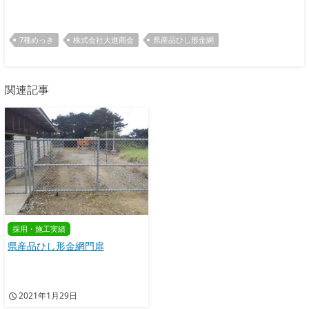
7種めっき
株式会社大進商会
県産品ひし形金網
関連記事
採用・施工実績
県産品ひし形金網門扉
2021年1月29日